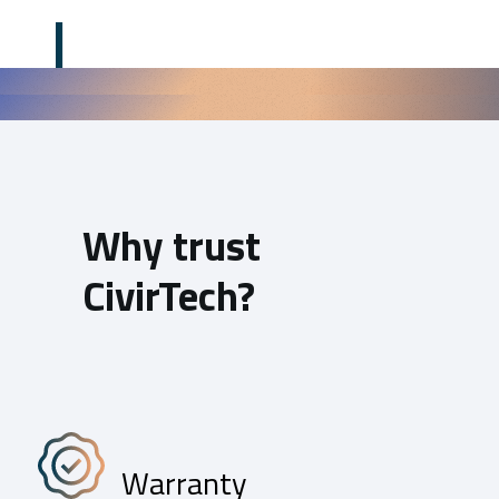
Commit
|
Why trust
CivirTech?
Warranty