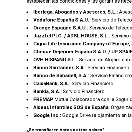
establecen las condiciones y las garantías nec
Iberlega, Abogados y Asesores, S.L.:
Asesor
Vodafone España S.A.U.:
Servicio de Telec
Orange Espagne S.A.U.:
Servicio de Teleco
Jazztel PLC. / ADSL HOUSE, S.L.:
Servicio
Cigna Life Insurance Company of Europe,
Cheque Dejeuner España S.A.U. / UP SPAI
OVH HISPANO S.L.:
Servicio de Alojamiento
Banco Santander, S.A.:
Servicio Financiero
Banco de Sabadell, S.A.:
Servicio Financiero
CaixaBank, S.A.:
Servicio Financiero
Bankia, S.A.:
Servicio Financiero
FREMAP
Mutua Colaboradora con la Seguri
Aldeas Infantiles SOS de España:
Organizac
Google Inc.:
Google Drive (alojamiento en la 
¿Se transfieren datos a otros países?