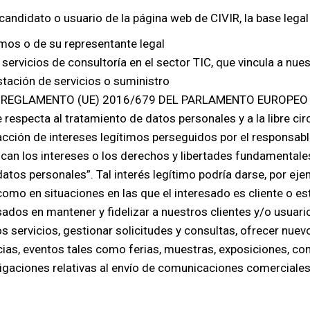
candidato o usuario de la página web de CIVIR, la base legal
smos o de su representante legal
servicios de consultoría en el sector TIC, que vincula a nue
stación de servicios o suministro
f) del REGLAMENTO (UE) 2016/679 DEL PARLAMENTO EUROPEO 
e respecta al tratamiento de datos personales y a la libre ci
cción de intereses legítimos perseguidos por el responsable
an los intereses o los derechos y libertades fundamentales 
datos personales”. Tal interés legítimo podría darse, por eje
 como en situaciones en las que el interesado es cliente o e
dos en mantener y fidelizar a nuestros clientes y/o usuari
 servicios, gestionar solicitudes y consultas, ofrecer nuevo
as, eventos tales como ferias, muestras, exposiciones, cong
ligaciones relativas al envío de comunicaciones comerciales