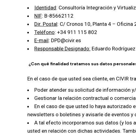
Identidad
: Consultoría Integración y Virtualiz
NIF
: B-85662112
Dir. Postal
: C/ Cronos 10, Planta 4 – Oficina
Teléfono
: +34 911 115 802
E-mail
: DPD@civir.es
Responsable Designado:
Eduardo Rodrígue
¿Con qué finalidad tratamos sus datos personale
En el caso de que usted sea cliente, en CIVIR tr
Poder atender su solicitud de información y
Gestionar la relación contractual o comercia
En el caso de que usted lo haya autorizado e
newsletters o boletines y avisarle de eventos y
A tal efecto incorporamos sus datos (y lo
usted en relación con dichas actividades. Tambi